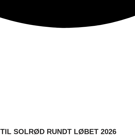
TIL SOLRØD RUNDT LØBET 2026