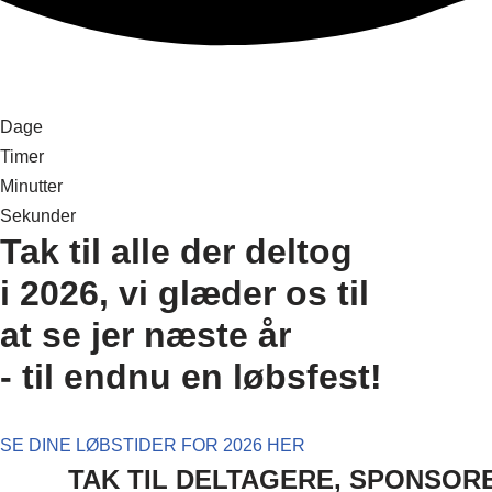
Dage
Timer
Minutter
Sekunder
Tak til alle der deltog
i 2026, vi glæder os til
at
se jer næste år
- til endnu en løbsfest!
SE DINE LØBSTIDER FOR 2026 HER
TAK TIL DELTAGERE, SPONSOR