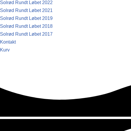
Solrød Rundt Løbet 2022
Solrød Rundt Løbet 2021
Solrød Rundt Løbet 2019
Solrød Rundt Løbet 2018
Solrød Rundt Løbet 2017
Kontakt
Kurv