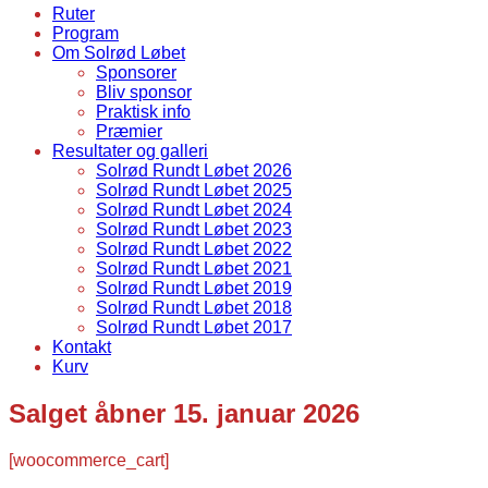
Ruter
Program
Om Solrød Løbet
Sponsorer
Bliv sponsor
Praktisk info
Præmier
Resultater og galleri
Solrød Rundt Løbet 2026
Solrød Rundt Løbet 2025
Solrød Rundt Løbet 2024
Solrød Rundt Løbet 2023
Solrød Rundt Løbet 2022
Solrød Rundt Løbet 2021
Solrød Rundt Løbet 2019
Solrød Rundt Løbet 2018
Solrød Rundt Løbet 2017
Kontakt
Kurv
Salget åbner 15. januar 2026
[woocommerce_cart]