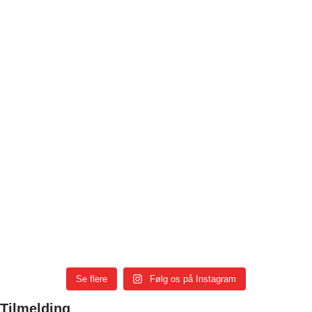
Se flere
Følg os på Instagram
Tilmelding