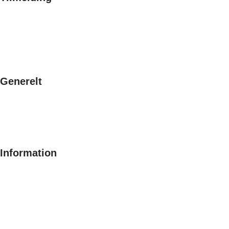
Tilmeld
Ruter
Priser
Generelt
Om SRL
Praktisk info
Information
Kontakt
Arrangører
Salgs- og handelsbetingelser
Privatlivspolitik