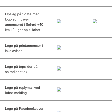
Opslag på SoMe med
logo som bliver
annonceret i Solrød +40
km i 2 uger op til løbet
Logo på printannoncer i
lokalaviser
Logo på topslider på
solrodlobet.dk
Logo på replymail ved
løbstilmelding
Logo på Facebookcover