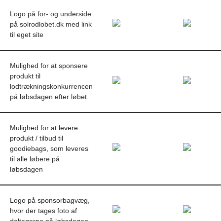
Logo på for- og underside
på solrodlobet.dk med link
til eget site
Mulighed for at sponsere
produkt til
lodtrækningskonkurrencen
på løbsdagen efter løbet
Mulighed for at levere
produkt / tilbud til
goodiebags, som leveres
til alle løbere på
løbsdagen
Logo på sponsorbagvæg,
hvor der tages foto af