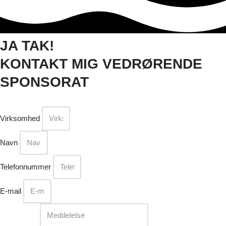
JA TAK!
KONTAKT MIG VEDRØRENDE
SPONSORAT
Virksomhed
Navn
Telefonnummer
E-mail